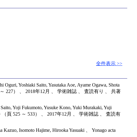
全件表示 >>
hi Oguri, Yoshiaki Saito, Yasutaka Aoe, Ayame Ogawa, Shota
巻 4号 （頁 220 ～ 227） 、 2018年12月 、 学術雑誌 、 査読有り 、 共著
ki Saito, Yoji Fukumoto, Yusuke Kono, Yuki Murakaki, Yuji
y Today 、 48巻 （頁 525 ～ 533） 、 2017年12月 、 学術雑誌 、 査読有
shima Kazuo, Isomoto Hajime, Hirooka Yasuaki 、 Yonago acta