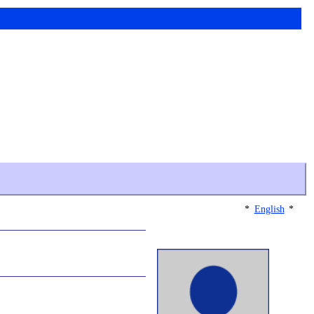
*
English
*