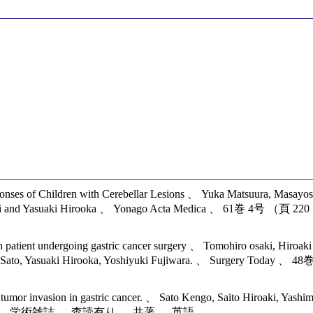
目
nses of Children with Cerebellar Lesions 、 Yuka Matsuura, Masayos
 Maegaki and Yasuaki Hirooka 、 Yonago Acta Medica 、 61
in patient undergoing gastric cancer surgery 、 Tomohiro osaki, Hiroa
Kengo Sato, Yasuaki Hirooka, Yoshiyuki Fujiwara. 、 Surger
f tumor invasion in gastric cancer. 、 Sato Kengo, Saito Hiroaki, Ya
年09月 、 学術雑誌 、 査読有り 、 共著 、 英語