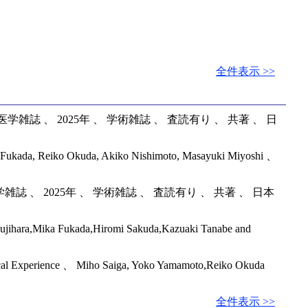
全件表示 >>
、 2025年 、 学術雑誌 、 査読有り 、 共著 、 日
ika Fukada, Reiko Okuda, Akiko Nishimoto, Masayuki Miyoshi 、
 2025年 、 学術雑誌 、 査読有り 、 共著 、 日本
 Fujihara,Mika Fukada,Hiromi Sakuda,Kazuaki Tanabe and
nical Experience 、 Miho Saiga, Yoko Yamamoto,Reiko Okuda
全件表示 >>