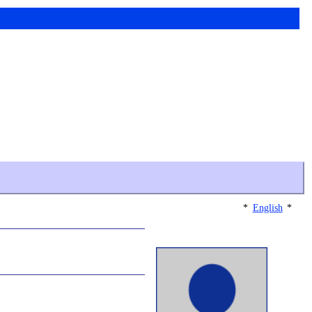
*
English
*