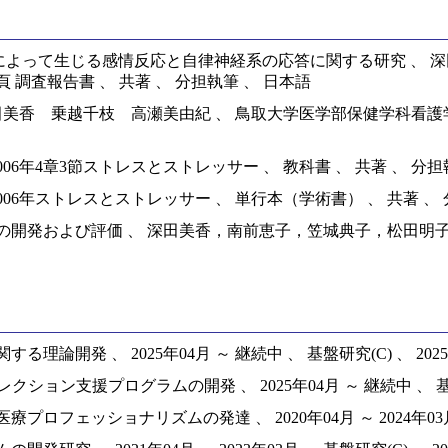
によって生じる感情反応と自律神経系の応答に関する研究 、 
頁 調査報告書 、 共著 、 分担執筆 、 日本語
香 乗越千枝 高瀬美由紀 、 鳥取大学医学部保健学科看護学専攻 、
006年4章3節ストレスとストレッサー 、 教科書 、 共著 、 分担
006年ストレスとストレッサー 、 単行本（学術書） 、 共著 、 
発および評価 、 深田美香，南前恵子，笠城典子，松田明子，伊藤
発 、 2025年04月 ～ 継続中 、 基盤研究(C) 、 2025
ン支援プログラムの開発 、 2025年04月 ～ 継続中 、 基盤研究
ッショナリズムの発達 、 2020年04月 ～ 2024年03月 、 