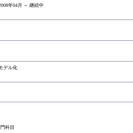
08年04月 ～ 継続中
モデル化
目
専門科目