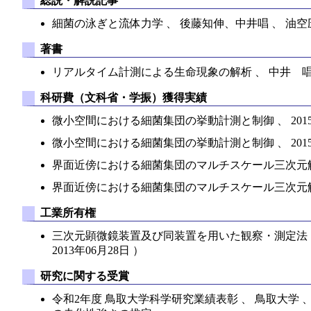
総説・解説記事
細菌の泳ぎと流体力学 、 後藤知伸、中井唱 、 油空圧技術 
著書
リアルタイム計測による生命現象の解析 、 中井 唱 、 
科研費（文科省・学振）獲得実績
微小空間における細菌集団の挙動計測と制御 、 2015年04
微小空間における細菌集団の挙動計測と制御 、 2015年04
界面近傍における細菌集団のマルチスケール三次元解析 、 20
界面近傍における細菌集団のマルチスケール三次元解析 、 20
工業所有権
三次元顕微鏡装置及び同装置を用いた観察・測定法 、 中井 唱
2013年06月28日 ）
研究に関する受賞
令和2年度 鳥取大学科学研究業績表彰 、 鳥取大学 