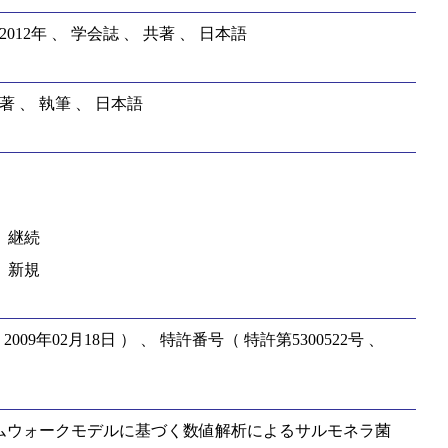
012年 、 学会誌 、 共著 、 日本語
 、 執筆 、 日本語
、 継続
、 新規
9年02月18日 ） 、 特許番号（ 特許第5300522号 、
きランダムウォークモデルに基づく数値解析によるサルモネラ菌