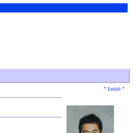
*
English
*