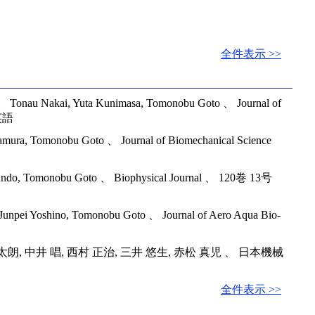
全件表示 >>
tion 、 Tonau Nakai, Yuta Kunimasa, Tomonobu Goto 、 Journal of
 英語
Nakamura, Tomonobu Goto 、 Journal of Biomechanical Science
aishi Ando, Tomonobu Goto 、 Biophysical Journal 、 120巻 13号
ai, Junpei Yoshino, Tomonobu Goto 、 Journal of Aero Aqua Bio-
中井 唱, 西村 正治, 三井 悠生, 赤松 真児 、 日本機械
全件表示 >>