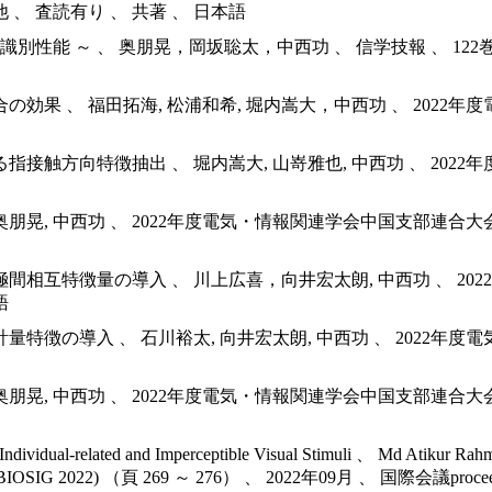
その他 、 査読有り 、 共著 、 日本語
～ 、 奥朋晃，岡坂聡太，中西功 、 信学技報 、 122巻 197号 
 、 福田拓海, 松浦和希, 堀内嵩大，中西功 、 2022年度
方向特徴抽出 、 堀内嵩大, 山嵜雅也, 中西功 、 2022年
晃, 中西功 、 2022年度電気・情報関連学会中国支部連合大会論文集
互特徴量の導入 、 川上広喜，向井宏太朗, 中西功 、 2022
語
の導入 、 石川裕太, 向井宏太朗, 中西功 、 2022年度電
晃, 中西功 、 2022年度電気・情報関連学会中国支部連合大会論文集
ndividual-related and Imperceptible Visual Stimuli 、 Md Atikur Rahma
rest Group (BIOSIG 2022) （頁 269 ～ 276） 、 2022年09月 、 国際会