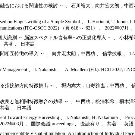
ける関連性の検討 ～ 、 石川裕太，向井宏太朗，中西功 、 信学技報 
ased on Finger-writing of a Simple Symbol 、 T. Horiuchi, T. Inoue, I.
 and Communications (ITC-CSCC 2022) （頁 618 ～ 621） 、 2
 ～ 脳波スペクトル含有率への正規化導入 ～ 、 小林裕季，中島宏
 、 共著 、 日本語
の導入 ～ 、 向井宏太朗，中西功 、 信学技報 、 122巻 124号
m-User Management 、 I. Nakanishi 、 A. Moallem (Ed.): HCII 
向特徴抽出 ～ 、 堀内嵩大，山嵜雅也，中西功 、 信学技報 、 Bio
無相関特徴融合の効果 ～ 、 中西功，松浦和希，柵木洋平，堀内嵩大 
、 共著 、 日本語
lement Toward Energy Harvesting 、 I. Nakanishi, H. Nakamura 、 Proc.
390） 、 2022年03月 、 国際会議proceedings 、 査読有り 、 共著 、 英語
 Imperceptible Visual Stimulation -An Introduction of Individual Fac