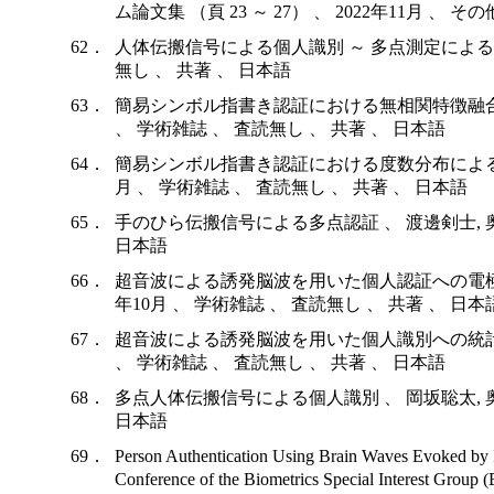
ム論文集 （頁 23 ～ 27） 、 2022年11月 、 
62．
人体伝搬信号による個人識別 ～ 多点測定による識別性能 
無し 、 共著 、 日本語
63．
簡易シンボル指書き認証における無相関特徴融合の効果
、 学術雑誌 、 査読無し 、 共著 、 日本語
64．
簡易シンボル指書き認証における度数分布による指接触
月 、 学術雑誌 、 査読無し 、 共著 、 日本語
65．
手のひら伝搬信号による多点認証 、 渡邊剣士, 奥朋
日本語
66．
超音波による誘発脳波を用いた個人認証への電極間相
年10月 、 学術雑誌 、 査読無し 、 共著 、 日本
67．
超音波による誘発脳波を用いた個人識別への統計量特徴
、 学術雑誌 、 査読無し 、 共著 、 日本語
68．
多点人体伝搬信号による個人識別 、 岡坂聡太, 奥朋
日本語
69．
Person Authentication Using Brain Waves Evoked by I
Conference of the Biometrics Special Inte