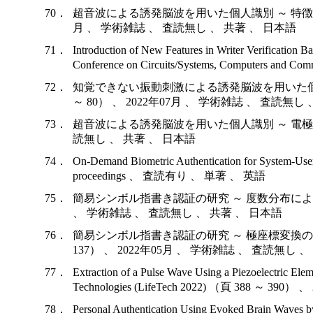
70．
超音波による誘発脳波を用いた個人識別 ～ 特徴融合にお
月 、 学術雑誌 、 査読無し 、 共著 、 日本語
71．
Introduction of New Features in Writer Verification B
Conference on Circuits/Systems, Computers
72．
知覚できない振動刺激による誘発脳波を用いた個人識別
～ 80） 、 2022年07月 、 学術雑誌 、 査読無し
73．
超音波による誘発脳波を用いた個人識別 ～ 電極間相互特徴
読無し 、 共著 、 日本語
74．
On-Demand Biometric Authentication for Syste
proceedings 、 査読有り 、 単著 、 英語
75．
簡易シンボル指書き認証の研究 ～ 度数分布による指接触方
、 学術雑誌 、 査読無し 、 共著 、 日本語
76．
簡易シンボル指書き認証の研究 ～ 極座標変換の改良と
137） 、 2022年05月 、 学術雑誌 、 査読無し 
77．
Extraction of a Pulse Wave Using a Piezoelectric E
Technologies (LifeTech 2022) （頁 388 ～ 
78．
Personal Authentication Using Evoked Brain Waves by