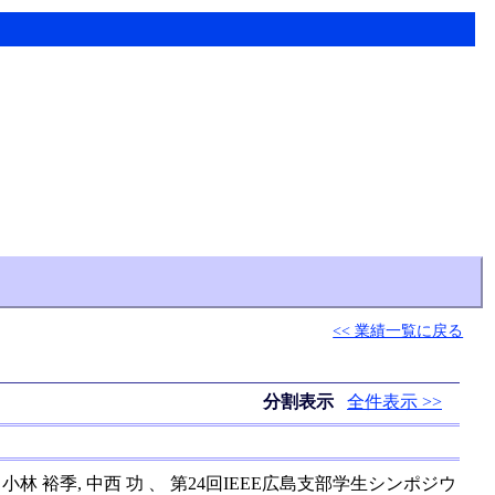
<< 業績一覧に戻る
分割表示
全件表示 >>
 裕季, 中西 功 、 第24回IEEE広島支部学生シンポジウ