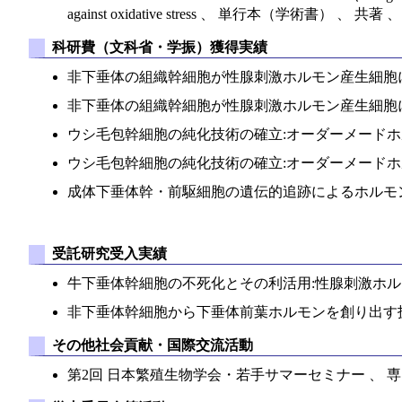
against oxidative stress 、 単行本（学術書） 、 共
科研費（文科省・学振）獲得実績
非下垂体の組織幹細胞が性腺刺激ホルモン産生細胞に運命転換
非下垂体の組織幹細胞が性腺刺激ホルモン産生細胞に運命転換す
ウシ毛包幹細胞の純化技術の確立:オーダーメードホルモン製剤
ウシ毛包幹細胞の純化技術の確立:オーダーメードホルモン製
成体下垂体幹・前駆細胞の遺伝的追跡によるホルモン産生細胞の
受託研究受入実績
牛下垂体幹細胞の不死化とその利活用:性腺刺激ホルモン産生
非下垂体幹細胞から下垂体前葉ホルモンを創り出す技術の検証 
その他社会貢献・国際交流活動
第2回 日本繁殖生物学会・若手サマーセミナー 、 専