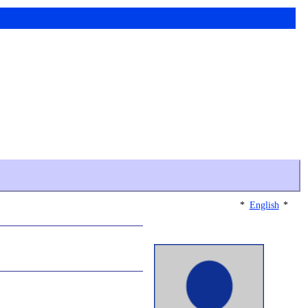
*
English
*