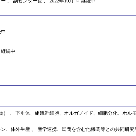
 副センター長 、 2022年10月 ～ 継続中
中
続中
～ 継続中
中
） 、 下垂体、組織幹細胞、オルガノイド、細胞分化、ホルモ
モン、体外生産 、 産学連携、民間を含む他機関等との共同研究等