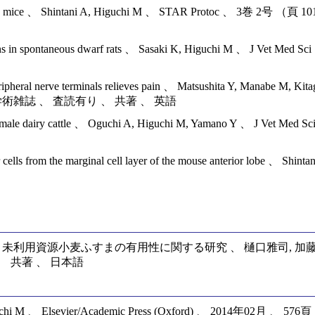
enitor cells in mice 、 Shintani A, Higuchi M 、 STAR Proto
populations in spontaneous dwarf rats 、 Sasaki K, Higuchi M 、
peripheral nerve terminals relieves pain 、 Matsushita Y, Manabe M, K
月 、 学術雑誌 、 査読有り 、 共著 、 英語
cells in female dairy cattle 、 Oguchi A, Higuchi M, Yamano Y 、
tor cells from the marginal cell layer of the mouse anterior lobe 、
未利用資源小麦ふすまの有用性に関する研究 、 樋口雅司, 加藤
要 、 共著 、 日本語
uchi M 、 Elsevier/Academic Press (Oxford) 、 2014年02月 、 576頁 、 Se