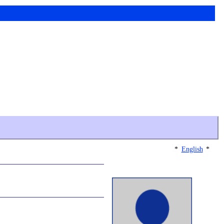
*
English
*