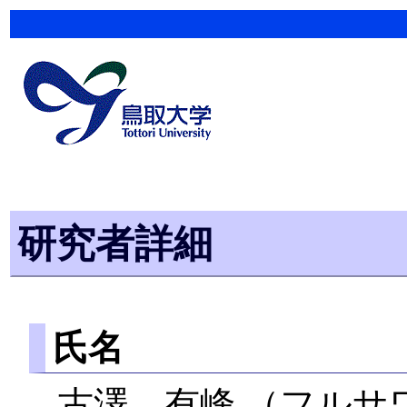
研究者詳細
氏名
古澤 有峰 （フルサ