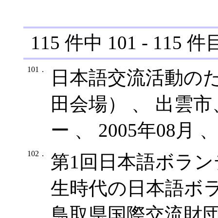
115
件中
101
-
115
件
101．
日本語交流活動の
田会場） 、 出雲
ー 、 2005年08月
102．
第1回日本語ボラ
生時代の日本語ボラ
鳥取県国際交流財団米