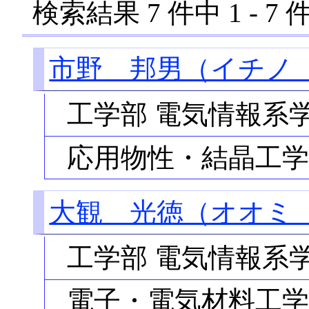
検索結果
7
件中
1
-
7
件
市野 邦男（イチノ
工学部 電気情報系
応用物性・結晶工
大観 光徳（オオミ
工学部 電気情報系
電子・電気材料工学