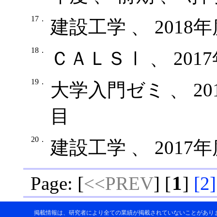
17．
建設工学 、 2018
18．
ＣＡＬＳⅠ 、 201
19．
大学入門ゼミ 、 20
目
20．
建設工学 、 2017
1
Page: [
<<PREV
] [
]
[
2
]
掲載情報は、研究者により全ての業績が掲載されていないことがあり