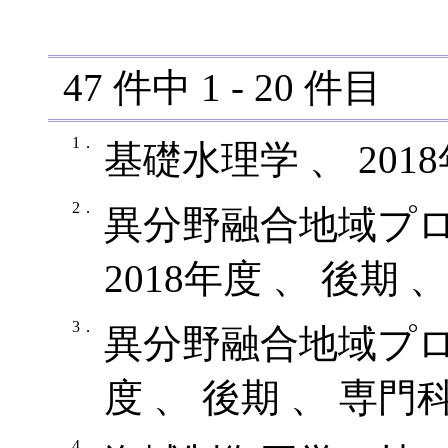
47
件中
1
-
20
件目
1．
基礎水理学 、 201
2．
異分野融合地域プロ
2018年度 、 後期 
3．
異分野融合地域プロジ
度 、 後期 、 専門
4．