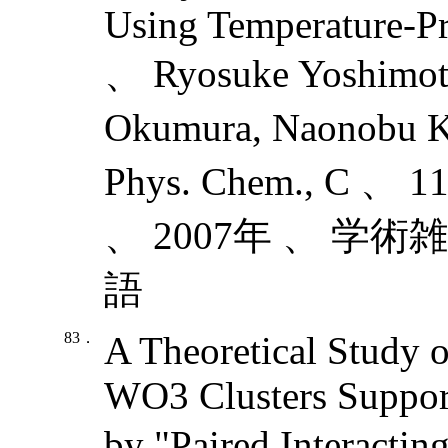
Using Temperature-P
、 Ryosuke Yoshimot
Okumura, Naonobu K
Phys. Chem., C 、
、 2007年 、 学術
語
83．
A Theoretical Study 
WO3 Clusters Suppor
by "Paired Interactin