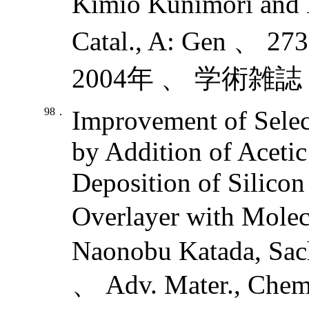
Kimio Kunimori and 
Catal., A: Gen 、 
2004年 、 学術雑誌
98．
Improvement of Select
by Addition of Aceti
Deposition of Silicon
Overlayer with Molec
Naonobu Katada, Sac
、 Adv. Mater., Chem