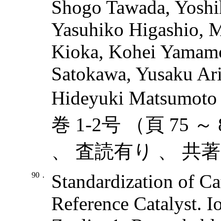
Shogo Tawada, Yoshih
Yasuhiko Higashio, 
Kioka, Kohei Yamamo
Satokawa, Yusaku Ar
Hideyuki Matsumoto 
巻 1-2号 （頁 75 ～
、 査読有り 、 共著
90．
Standardization of Ca
Reference Catalyst. 