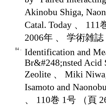
Akinobu Shiga, Nao
Catal. Today 、 1
2006年 、 学術雑誌
84．
Identification and M
Br&#248;nsted Acid S
Zeolite 、 Miki Niwa
Isamoto and Naonobu
、 110巻 1号 （頁 2