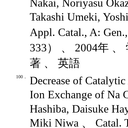
Nakai, Noriyasu Okaz
Takashi Umeki, Yosh
Appl. Catal., A: G
333） 、 2004年
著 、 英語
100．
Decrease of Catalytic
Ion Exchange of Na
Hashiba, Daisuke Ha
Miki Niwa 、 Catal