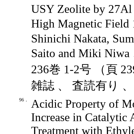
USY Zeolite by 27
High Magnetic Field
Shinichi Nakata, Sum
Saito and Miki Niwa
236巻 1-2号 （頁 2
雑誌 、 査読有り 、
96．
Acidic Property of Mo
Increase in Catalytic
Treatment with Ethyle