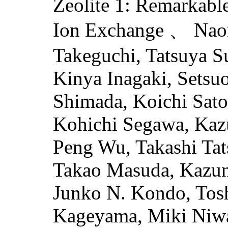
Zeolite 1: Remarkab
Ion Exchange 、 Naon
Takeguchi, Tatsuya S
Kinya Inagaki, Setsu
Shimada, Koichi Sato
Kohichi Segawa, Kazu
Peng Wu, Takashi Ta
Takao Masuda, Kazun
Junko N. Kondo, Tos
Kageyama, Miki Niwa