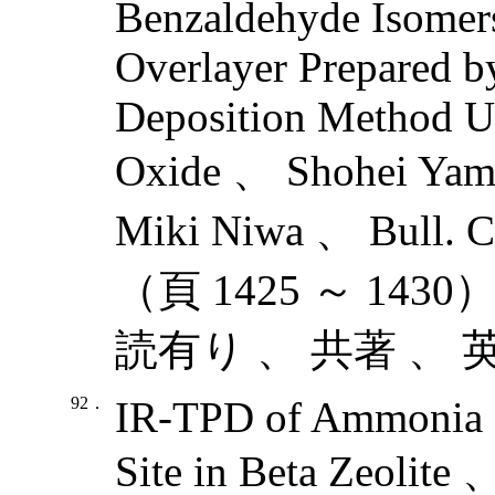
Benzaldehyde Isomers
Overlayer Prepared b
Deposition Method U
Oxide 、 Shohei Yama
Miki Niwa 、 Bull. 
（頁 1425 ～ 143
読有り 、 共著 、 
92．
IR-TPD of Ammonia fo
Site in Beta Zeolite