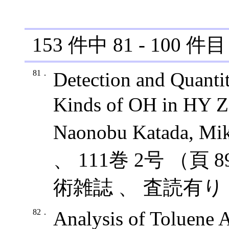
153
件中
81
-
100
件目
81．
Detection and Quanti
Kinds of OH in HY Z
Naonobu Katada, Mik
、 111巻 2号 （頁 8
術雑誌 、 査読有り 
82．
Analysis of Toluene 