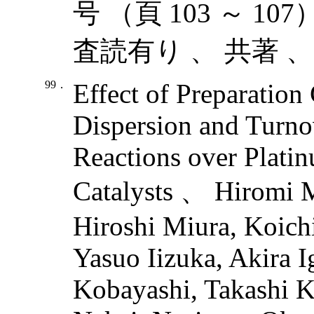
号 （頁 103 ～ 10
査読有り 、 共著 、
99．
Effect of Preparation
Dispersion and Turno
Reactions over Plati
Catalysts 、 Hiromi M
Hiroshi Miura, Koich
Yasuo Iizuka, Akira 
Kobayashi, Takashi 