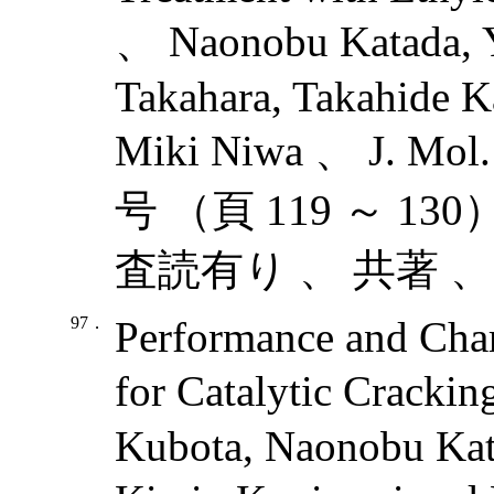
、 Naonobu Katada, 
Takahara, Takahide 
Miki Niwa 、 J. Mol.
号 （頁 119 ～ 13
査読有り 、 共著 、
97．
Performance and Char
for Catalytic Cracki
Kubota, Naonobu Kat