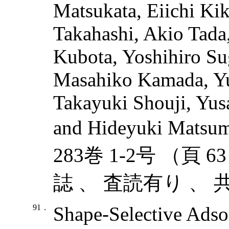
Matsukata, Eiichi Ki
Takahashi, Akio Tada
Kubota, Yoshihiro Su
Masahiko Kamada, Y
Takayuki Shouji, Yu
and Hideyuki Matsum
283巻 1-2号 （頁 6
誌 、 査読有り 、 
91．
Shape-Selective Adsor