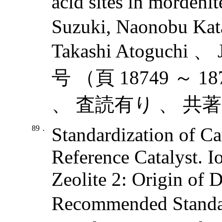
acid sites in morden
Suzuki, Naonobu Kat
Takashi Atoguchi 、 
号 （頁 18749 ～ 1
、 査読有り 、 共著
89．
Standardization of Ca
Reference Catalyst. 
Zeolite 2: Origin of 
Recommended Standa