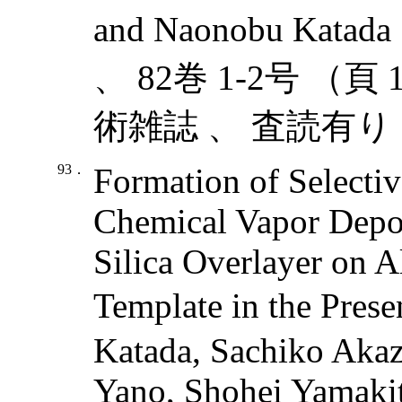
and Naonobu Katada
、 82巻 1-2号 （頁 1
術雑誌 、 査読有り 
93．
Formation of Selecti
Chemical Vapor Depos
Silica Overlayer on 
Template in the Pres
Katada, Sachiko Akaz
Yano, Shohei Yamakit