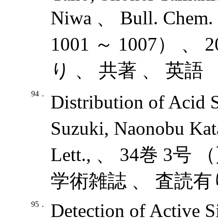
Niwa 、 Bull. Chem
1001 ～ 1007） 
り 、 共著 、 英語
94．
Distribution of Acid 
Suzuki, Naonobu Ka
Lett., 、 34巻 3号 
学術雑誌 、 査読有り
95．
Detection of Active S