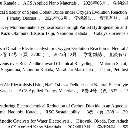
, Naonobu Katada 、 ACS Applied Nano Materials 、 2026年0
mical Stability of Spinel Cobalt Oxide under Oxygen Evolution Reactio
u Katada 、 Faraday Discuss. 、 2026年06月 、 学術雑誌 、 査読有り 
to Key Monoaromatic Hydrocarbons through Partial Hydrogenation and
ma, Kazu Okumura, Etsushi Tsuji, Naonobu Katada 、 Catalysis S
 a Durable Electrocatalyst for Oxygen Evolution Reaction in Neutral
mistry 、 93巻 12号 （頁 127005） 、 2025年12月 、 学術雑誌 、 査読
vents over Beta Zeolite toward Chemical Recycling 、 Motomu Sakai, 
oshi Suganuma, Naonobu Katada, Masahiko Matsukata 、 J. Jpn
t Air Electrolysis Using NaClO4 as a Deliquescent Neutral Electrolyte
nobu Katada 、 ACS Applied Energy Materials 、 8巻 4号 （
 during Electrochemical Reduction of Carbon Dioxide in an Aqueous 
hi Suganuma, Naonobu Katada 、 RSC Sustainability 、 3巻 
Anodic Catalysts for Water Electrolysis 、 Hiroyuki Okada, Ren Adac
bu Katada 、 ACS Applied Nano Materials 、 2024年12月 、 学術