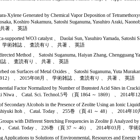
o para-Xylene Generated by Chemical Vapor Deposition of Tetramethoxy
Kosaka, Koshiro Nakamura, Satoshi Suganuma, Yasuhiro Araki, Na
 共著 、 英語
ilica-supported WO3 catalyst 、 Daolai Sun, Yasuhiro Yamada, Satoshi
08月 、 学術雑誌 、 査読有り 、 共著 、 英語
d-directed Method 、 Satoshi Suganuma, Haiyan Zhang, Chengguang Y
学術雑誌 、 査読有り 、 共著 、 英語
rbed on Surfaces of Metal Oxides 、 Satoshi Suganuma, Yuta Muraka
1904 ～ 1912） 、 2015年08月 、 学術雑誌 、 査読有り 、 共著 、 英語
nential Factor Normalized by Number of Brønsted Acid Sites in Crac
 and Miki Niwa 、 Catal. Sci. Technol.5号 （頁 1864 ～ 186
f Secondary Alcohols in the Presence of Zeolite Using an Ionic Liqu
a and Toshiyuki Itoh 、 Catal. Today 、 255巻 （頁 41 ～ 48
Groups with Different Stretching Frequencies in Zeolite β Analyz
iki Niwa 、 Catal. Today 、 226巻 （頁 37 ～ 46） 、 2014年0
g Applications to Solutions of Environmental, Resources and Energy 