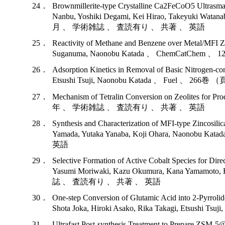
24．
Brownmillerite-type Crystalline Ca2FeCoO5 Ultrasmal
Nanbu, Yoshiki Degami, Kei Hirao, Takeyuki Wat
月 、 学術雑誌 、 査読有り 、 共著 、 英語
25．
Reactivity of Methane and Benzene over Metal/MFI 
Suganuma, Naonobu Katada 、 ChemCatCh
26．
Adsorption Kinetics in Removal of Basic Nitrogen-c
Etsushi Tsuji, Naonobu Katada 、 Fuel 
27．
Mechanism of Tetralin Conversion on Zeolites for P
年 、 学術雑誌 、 査読有り 、 共著 、 英語
28．
Synthesis and Characterization of MFI-type Zincosil
Yamada, Yutaka Yanaba, Koji Ohara, Naonob
英語
29．
Selective Formation of Active Cobalt Species for Dir
Yasumi Moriwaki, Kazu Okumura, Kana Yamamot
誌 、 査読有り 、 共著 、 英語
30．
One-step Conversion of Glutamic Acid into 2-Pyrrol
Shota Joka, Hiroki Asako, Rika Takagi, Et
31．
Ultrafast Post-synthesis Treatment to Prepare ZSM-5