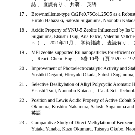
誌 、 査読有り 、 共著 、 英語
17．
Brownmillerite-type Ca2Fe0.75Co1.25O5 as a Robust E
Hiroki Habazaki, Satoshi Suganuma, Naono
18．
Acidic Property of YNU-5 Zeolite Influenced by Its
Suganuma, Etsushi Tsuji, Ana Palcic, Valentin Valt
～ ） 、 2021年11月 、 学術雑誌 、 査読有り 、
19．
MFI zeolite-supported Ru nanoparticles for efficient
、 React. Chem. Eng. 、 6巻 10号 （頁 192
20．
Improvement of Photoelectrocatalytic Activity and S
Yoshiki Degami, Hiroyuki Okada, Satoshi 
21．
Selective Dealkylation of Alkyl Polycyclic Aromati
Etsushi Tsuji, Naonobu Katada 、 Catal. 
22．
Position and Lewis Acidic Property of Active Cobalt
Okumura, Koshiro Nakamura, Satoshi Suganu
英語
23．
Comparative Study of Direct Methylation of Benzen
Yutaka Yanaba, Kazu Okumura, Tatsuya Okubo