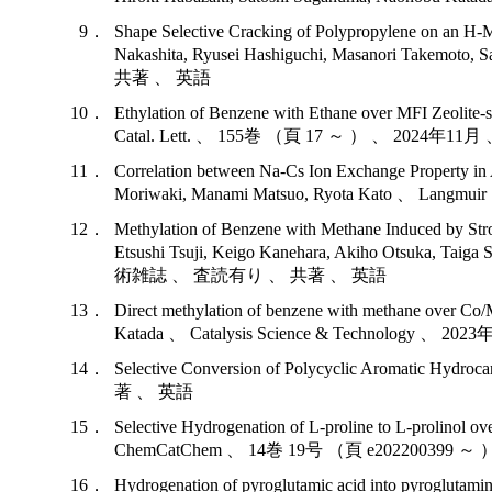
9．
Shape Selective Cracking of Polypropylene on an H-
Nakashita, Ryusei Hashiguchi, Masanori Takemo
共著 、 英語
10．
Ethylation of Benzene with Ethane over MFI Zeolite
Catal. Lett. 、 155巻 （頁 17 ～ ） 、 202
11．
Correlation between Na-Cs Ion Exchange Property in
Moriwaki, Manami Matsuo, Ryota Kato 、 
12．
Methylation of Benzene with Methane Induced by Str
Etsushi Tsuji, Keigo Kanehara, Akiho Otsuka, Tai
術雑誌 、 査読有り 、 共著 、 英語
13．
Direct methylation of benzene with methane over Co/
Katada 、 Catalysis Science & Technology
14．
Selective Conversion of Polycyclic Aromatic Hy
著 、 英語
15．
Selective Hydrogenation of L-proline to L-prolinol
ChemCatChem 、 14巻 19号 （頁 e20220039
16．
Hydrogenation of pyroglutamic acid into pyrogluta