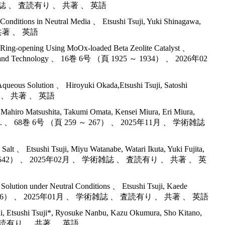
6月 、 学術雑誌 、 査読有り 、 共著 、 英語
n Conditions in Neutral Media 、 Etsushi Tsuji, Yuki Shinagawa,
、 共著 、 英語
 Ring-opening Using MoOx-loaded Beta Zeolite Catalyst 、
cience and Technology 、 16巻 6号 （頁 1925 ～ 1934） 、 2026年02
 Aqueous Solution 、 Hiroyuki Okada,Etsushi Tsuji, Satoshi
有り 、 共著 、 英語
Mahiro Matsushita, Takumi Omata, Kensei Miura, Eri Miura,
., Pet. Inst. 、 68巻 6号 （頁 259 ～ 267） 、 2025年11月 、 学術雑誌
 Salt 、 Etsushi Tsuji, Miyu Watanabe, Watari Ikuta, Yuki Fujita,
頁 2537 ～ 2542） 、 2025年02月 、 学術雑誌 、 査読有り 、 共著 、 英
Solution under Neutral Conditions 、 Etsushi Tsuji, Kaede
（頁 1388 ～ 1396） 、 2025年01月 、 学術雑誌 、 査読有り 、 共著 、 英語
hi, Etsushi Tsuji*, Ryosuke Nanbu, Kazu Okumura, Sho Kitano,
雑誌 、 査読有り 、 共著 、 英語