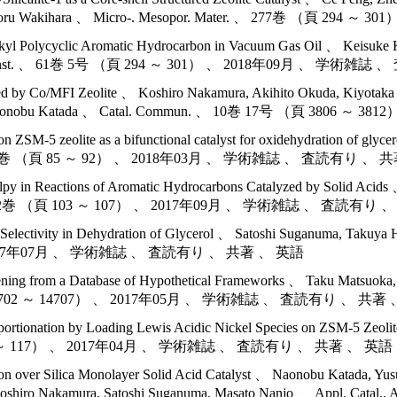
kubo, Toru Wakihara 、 Micro-. Mesopor. Mater. 、 277巻 
kyl Polycyclic Aromatic Hydrocarbon in Vacuum Gas Oil 、 Keisuke
n. Petrol. Inst. 、 61巻 5号 （頁 294 ～ 301） 、 2018年09月 、 
zed by Co/MFI Zeolite 、 Koshiro Nakamura, Akihito Okuda, Kiyotak
i Tsuji, Naonobu Katada 、 Catal. Commun. 、 10巻 17号 （頁
 ZSM-5 zeolite as a bifunctional catalyst for oxidehydration of gly
atal. 、 449巻 （頁 85 ～ 92） 、 2018年03月 、 学術雑誌 、 査読有り 、
py in Reactions of Aromatic Hydrocarbons Catalyzed by Solid Acids
mun. 、 102巻 （頁 103 ～ 107） 、 2017年09月 、 学術雑誌 、 査読有り
and Selectivity in Dehydration of Glycerol 、 Satoshi Suganuma, Takuy
） 、 2017年07月 、 学術雑誌 、 査読有り 、 共著 、 英語
reening from a Database of Hypothetical Frameworks 、 Taku Matsuoka
巻 （頁 14702 ～ 14707） 、 2017年05月 、 学術雑誌 、 査読有り 、 共著
roportionation by Loading Lewis Acidic Nickel Species on ZSM-5 Zeo
（頁 110 ～ 117） 、 2017年04月 、 学術雑誌 、 査読有り 、 共著 、 英語
rbon over Silica Monolayer Solid Acid Catalyst 、 Naonobu Katada, 
sa, Koshiro Nakamura, Satoshi Suganuma, Masato Nanjo 、 Appl