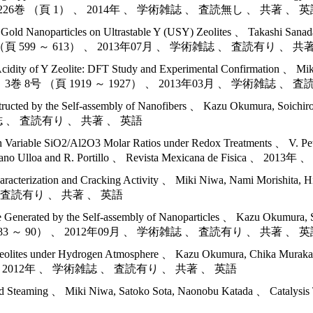
 Today 、 226巻 （頁 1） 、 2014年 、 学術雑誌 、 査読無し 、 共著 、 
ble Gold Nanoparticles on Ultrastable Y (USY) Zeolites 、 Takashi Sa
 3巻 3号 （頁 599 ～ 613） 、 2013年07月 、 学術雑誌 、 査読有り 、 
Acidity of Y Zeolite: DFT Study and Experimental Confirmation 、 Mi
ci. Tech 、 3巻 8号 （頁 1919 ～ 1927） 、 2013年03月 、 学術雑誌
tructed by the Self-assembly of Nanofibers 、 Kazu Okumura, Soichir
術雑誌 、 査読有り 、 共著 、 英語
h Variable SiO2/Al2O3 Molar Ratios under Redox Treatments 、 V. Pet
. Zamorano Ulloa and R. Portillo 、 Revista Mexicana de Fis
racterization and Cracking Activity 、 Miki Niwa, Nami Morishita,
 、 査読有り 、 共著 、 英語
enerated by the Self-assembly of Nanoparticles 、 Kazu Okumura, Soi
45巻 （頁 83 ～ 90） 、 2012年09月 、 学術雑誌 、 査読有り 、 共著 、 
 Zeolites under Hydrogen Atmosphere 、 Kazu Okumura, Chika Muraka
 90） 、 2012年 、 学術雑誌 、 査読有り 、 共著 、 英語
by Mild Steaming 、 Miki Niwa, Satoko Sota, Naonobu Katada 、