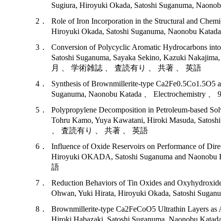
Sugiura, Hiroyuki Okada, Satoshi Suganuma
2．
Role of Iron Incorporation in the Structural and Che
Hiroyuki Okada, Satoshi Suganuma, Naonob
3．
Conversion of Polycyclic Aromatic Hydrocarbons in
Satoshi Suganuma, Sayaka Sekino, Kazuki Nakaji
月 、 学術雑誌 、 査読有り 、 共著 、 英語
4．
Synthesis of Brownmillerite-type Ca2Fe0.5Co1.5O5 as
Suganuma, Naonobu Katada 、 Electroche
5．
Polypropylene Decomposition in Petroleum-based Sol
Tohru Kamo, Yuya Kawatani, Hiroki Masuda, Sat
、 査読有り 、 共著 、 英語
6．
Influence of Oxide Reservoirs on Performance of Direc
Hiroyuki OKADA, Satoshi Suganuma and Nao
語
7．
Reduction Behaviors of Tin Oxides and Oxyhydroxides
Ohwan, Yuki Hirata, Hiroyuki Okada, Satos
8．
Brownmillerite-type Ca2FeCoO5 Ultrathin Layers as 
Hiroki Habazaki, Satoshi Suganuma, Naono