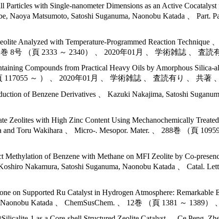
l Particles with Single-nanometer Dimensions as an Active Cocatalys
anabe, Naoya Matsumoto, Satoshi Suganuma, Naonobu Katada 、 Par
Zeolite Analyzed with Temperature-Programmed Reaction Technique 、
em 、 12巻 8号 （頁 2333 ～ 2340） 、 2020年01月 、 学術雑誌 、
ontaining Compounds from Practical Heavy Oils by Amorphous Silica
、 266巻 （頁 117055 ～ ） 、 2020年01月 、 学術雑誌 、 査読有り 、 共著
roduction of Benzene Derivatives 、 Kazuki Nakajima, Satoshi Sugan
icate Zeolites with High Zinc Content Using Mechanochemically Trea
u Katada and Toru Wakihara 、 Micro-. Mesopor. Mater. 、 
ect Methylation of Benzene with Methane on MFI Zeolite by Co-presen
o, Koshiro Nakamura, Satoshi Suganuma, Naonobu Katada 、 C
idone on Supported Ru Catalyst in Hydrogen Atmosphere: Remarkable E
sushi Tsuji, Naonobu Katada 、 ChemSusChem. 、 12巻 （頁 1
@Silicalite-1 as a Core-shell Structured Zeolite Catalyst 、 Ce Peng,