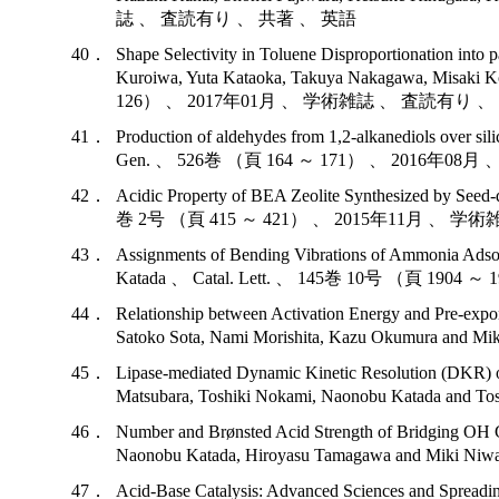
誌 、 査読有り 、 共著 、 英語
40．
Shape Selectivity in Toluene Disproportionation int
Kuroiwa, Yuta Kataoka, Takuya Nakagawa, Misaki 
126） 、 2017年01月 、 学術雑誌 、 査読有り 、
41．
Production of aldehydes from 1,2-alkanediols over s
Gen. 、 526巻 （頁 164 ～ 171） 、 2016年
42．
Acidic Property of BEA Zeolite Synthesized by See
巻 2号 （頁 415 ～ 421） 、 2015年11月 、 
43．
Assignments of Bending Vibrations of Ammonia Adso
Katada 、 Catal. Lett. 、 145巻 10号 （頁 
44．
Relationship between Activation Energy and Pre-expo
Satoko Sota, Nami Morishita, Kazu Okumura
45．
Lipase-mediated Dynamic Kinetic Resolution (DKR) o
Matsubara, Toshiki Nokami, Naonobu Katad
46．
Number and Brønsted Acid Strength of Bridging OH 
Naonobu Katada, Hiroyasu Tamagawa and M
47．
Acid-Base Catalysis: Advanced Sciences and Spreadin