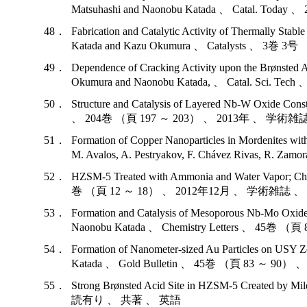
Matsuhashi and Naonobu Katada 、 Catal.
48．
Fabrication and Catalytic Activity of Thermally Sta
Katada and Kazu Okumura 、 Catalysts 、
49．
Dependence of Cracking Activity upon the Brønsted 
Okumura and Naonobu Katada, 、 Catal. S
50．
Structure and Catalysis of Layered Nb-W Oxide Cons
、 204巻 （頁 197 ～ 203） 、 2013年 、 学
51．
Formation of Copper Nanoparticles in Mordenites wit
M. Avalos, A. Pestryakov, F. Chávez Rivas, R
52．
HZSM-5 Treated with Ammonia and Water Vapor; Cha
巻 （頁 12 ～ 18） 、 2012年12月 、 学術雑誌
53．
Formation and Catalysis of Mesoporous Nb-Mo Oxide G
Naonobu Katada 、 Chemistry Letters 、 
54．
Formation of Nanometer-sized Au Particles on USY
Katada 、 Gold Bulletin 、 45巻 （頁 83 ～
55．
Strong Brønsted Acid Site in HZSM-5 Created 
読有り 、 共著 、 英語