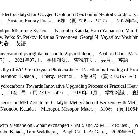
lectrocatalyst for Oxygen Evolution Reaction in Neutral Conditions 
bu Katada 、 Sustain. Energy Fuels 、 6巻 （頁 2709 ～ 2717
 Unique Micropore System 、 Naonobu Katada, Kana Yamamoto, Moeri F
chev, Petko St. Petkov, Kristina Simeonova, Georgi N. Vayssilov, Y
 共著 、 英語
 conversion of pyroglutamic acid to 2-pyrrolidone 、 Akihiro Otani, M
0 ～ 1927） 、 2021年07月 、 学術雑誌 、 査読有り 、 共著 、 英語
tability of WO3 for Oxygen Photoevolution Reaction by Loading of Bro
Suganuma, Naonobu Katada 、 Energy Technol. 、 9巻 9号 （頁
c Hydrocarbons Towards Innovative Upgrading Process of Practical 
Sci. Technol. 、 11巻 1号 （頁 239 ～ 249） 、 2020年11月 、 学術
 Species on MFI Zeolite for Catalytic Methylation of Benzene with M
ma and Naonobu Katada 、 Micropor. Mesopor. Mater. 、 3
e with Methane on Cobalt-exchanged ZSM-5 and ZSM-11 Zeolites 、 Pe
, Naonobu Katada, Toru Wakihara 、 Appl. Catal., A: Gen.