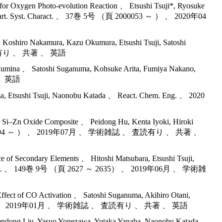
t for Oxygen Photo-evolution Reaction 、 Etsushi Tsuji*, Ryosuke
t. Part. Syst. Charact. 、 37巻 5号 （頁 2000053 ～ ） 、 2020年04
 Koshiro Nakamura, Kazu Okumura, Etsushi Tsuji, Satoshi
 査読有り 、 共著 、 英語
-alumina 、 Satoshi Suganuma, Kohsuke Arita, Fumiya Nakano,
 、 英語
uma, Etsushi Tsuji, Naonobu Katada 、 React. Chem. Eng. 、 2020
ted Si–Zn Oxide Composite 、 Peidong Hu, Kenta Iyoki, Hiroki
288巻 （頁 109594 ～ ） 、 2019年07月 、 学術雑誌 、 査読有り 、 共著 、
ce of Secondary Elements 、 Hitoshi Matsubara, Etsushi Tsuji,
atal. Lett. 、 149巻 9号 （頁 2627 ～ 2635） 、 2019年06月 、 学術雑
ffect of CO Activation 、 Satoshi Suganuma, Akihiro Otani,
381 ～ 1389） 、 2019年01月 、 学術雑誌 、 査読有り 、 共著 、 英語
 Zhendong Liu, Yasuo Yonezawa, Yutaka Yanaba, Naonobu Katada,