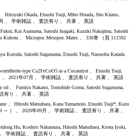
、 Hiroyuki Okada, Etsushi Tsuji, Miho Hisada, Sho Kitano,
） 、 2022年04月 、 学術雑誌 、 査読有り 、 共著 、 英語
ukui, Kai Asanuma, Satoshi Inagaki, Kazuki Nakajima, Satoshi
oshihiro Kubota 、 Micropor. Mesopor. Mater. 、 330巻 （頁 111592
asaya Kuroda, Satoshi Suganuma, Etsushi Tsuji, Naonobu Katada
wnmillerite-type Ca2FeCoO5 as a Cocatalyst 、 Etsushi Tsuji,
 2100197 ～ ） 、 2021年07月 、 学術雑誌 、 査読有り 、 共著 、 英語
Heavy oil 、 Fumiya Nakano, Tomohide Goma, Satoshi Suganuma,
雑誌 、 査読有り 、 共著 、 英語
ethane 、 Hitoshi Matsubara, Kana Yamamoto, Etsushi Tsuji*, Kazu
10巻 （頁 110649 ～ ） 、 2020年09月 、 学術雑誌 、 査読有り 、 共著 、
idong Hu, Koshiro Nakamura, Hitoshi Matsubara, Kenta Iyoki,
 、 2020年05月 、 学術雑誌 、 査読有り 、 共著 、 英語