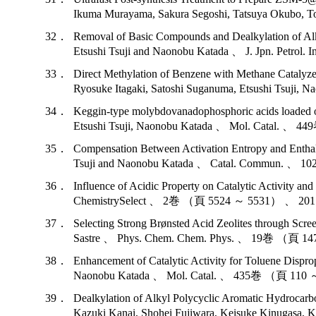
Ikuma Murayama, Sakura Segoshi, Tatsuya O
32．
Removal of Basic Compounds and Dealkylation of Al
Etsushi Tsuji and Naonobu Katada 、 J. Jp
33．
Direct Methylation of Benzene with Methane Cataly
Ryosuke Itagaki, Satoshi Suganuma, Etsush
34．
Keggin-type molybdovanadophosphoric acids loaded on
Etsushi Tsuji, Naonobu Katada 、 Mol. C
35．
Compensation Between Activation Entropy and Enthal
Tsuji and Naonobu Katada 、 Catal. Com
36．
Influence of Acidic Property on Catalytic Activity 
ChemistrySelect 、 2巻 （頁 5524 ～ 5531
37．
Selecting Strong Brønsted Acid Zeolites through Sc
Sastre 、 Phys. Chem. Chem. Phys. 、 19
38．
Enhancement of Catalytic Activity for Toluene Disp
Naonobu Katada 、 Mol. Catal. 、 435巻 
39．
Dealkylation of Alkyl Polycyclic Aromatic Hydroca
Kazuki Kanai, Shohei Fujiwara, Keisuke Kinuga