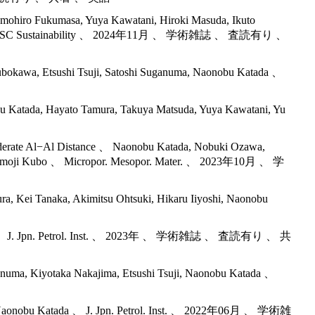
Tomohiro Fukumasa, Yuya Kawatani, Hiroki Masuda, Ikuto
 Katada 、 RSC Sustainability 、 2024年11月 、 学術雑誌 、 査読有り 、
subokawa, Etsushi Tsuji, Satoshi Suganuma, Naonobu Katada 、
obu Katada, Hayato Tamura, Takuya Matsuda, Yuya Kawatani, Yu
 Moderate Al−Al Distance 、 Naonobu Katada, Nobuki Ozawa,
a, Momoji Kubo 、 Micropor. Mesopor. Mater. 、 2023年10月 、 学
ra, Kei Tanaka, Akimitsu Ohtsuki, Hikaru Iiyoshi, Naonobu
 Katada 、 J. Jpn. Petrol. Inst. 、 2023年 、 学術雑誌 、 査読有り 、 共
ganuma, Kiyotaka Nakajima, Etsushi Tsuji, Naonobu Katada 、
uji, Naonobu Katada 、 J. Jpn. Petrol. Inst. 、 2022年06月 、 学術雑