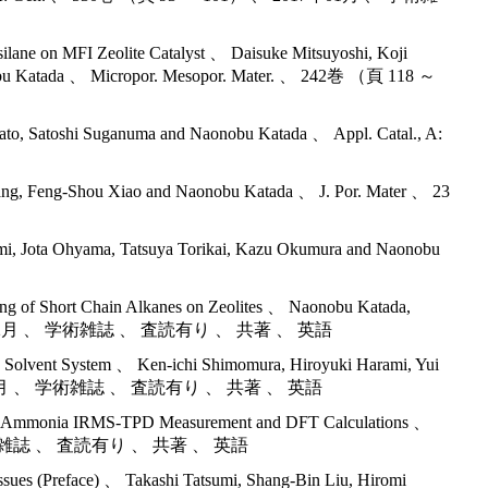
silane on MFI Zeolite Catalyst 、 Daisuke Mitsuyoshi, Koji
onobu Katada 、 Micropor. Mesopor. Mater. 、 242巻 （頁 118 ～
 Sato, Satoshi Suganuma and Naonobu Katada 、 Appl. Catal., A:
ang, Feng-Shou Xiao and Naonobu Katada 、 J. Por. Mater 、 23
mi, Jota Ohyama, Tatsuya Torikai, Kazu Okumura and Naonobu
king of Short Chain Alkanes on Zeolites 、 Naonobu Katada,
9） 、 2014年12月 、 学術雑誌 、 査読有り 、 共著 、 英語
id Solvent System 、 Ken-ichi Shimomura, Hiroyuki Harami, Yui
） 、 2014年10月 、 学術雑誌 、 査読有り 、 共著 、 英語
ed by Ammonia IRMS-TPD Measurement and DFT Calculations 、
3月 、 学術雑誌 、 査読有り 、 共著 、 英語
Issues (Preface) 、 Takashi Tatsumi, Shang-Bin Liu, Hiromi