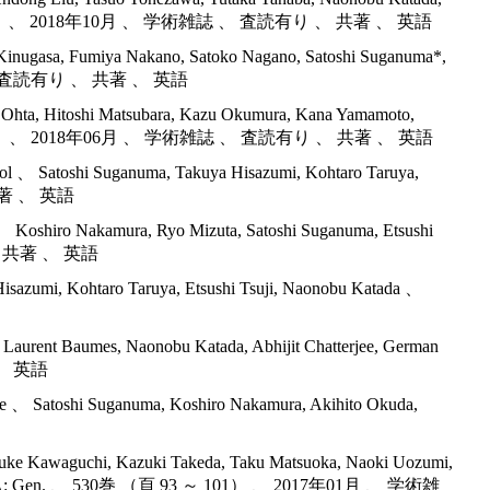
（頁 294 ～ 301） 、 2018年10月 、 学術雑誌 、 査読有り 、 共著 、 英語
 Kinugasa, Fumiya Nakano, Satoko Nagano, Satoshi Suganuma*,
学術雑誌 、 査読有り 、 共著 、 英語
a Ohta, Hitoshi Matsubara, Kazu Okumura, Kana Yamamoto,
 3806 ～ 3812） 、 2018年06月 、 学術雑誌 、 査読有り 、 共著 、 英語
cerol 、 Satoshi Suganuma, Takuya Hisazumi, Kohtaro Taruya,
 共著 、 英語
 、 Koshiro Nakamura, Ryo Mizuta, Satoshi Suganuma, Etsushi
 、 共著 、 英語
a Hisazumi, Kohtaro Taruya, Etsushi Tsuji, Naonobu Katada 、
, Laurent Baumes, Naonobu Katada, Abhijit Chatterjee, German
 、 英語
lite 、 Satoshi Suganuma, Koshiro Nakamura, Akihito Okuda,
Yusuke Kawaguchi, Kazuki Takeda, Taku Matsuoka, Naoki Uozumi,
. Catal., A: Gen. 、 530巻 （頁 93 ～ 101） 、 2017年01月 、 学術雑