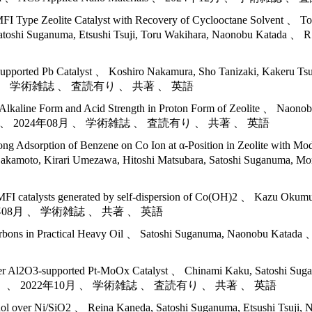
MFI Type Zeolite Catalyst with Recovery of Cyclooctane Solvent 、 
to, Satoshi Suganuma, Etsushi Tsuji, Toru Wakihara, Naonobu
-supported Pb Catalyst 、 Koshiro Nakamura, Sho Tanizaki, Kakeru T
4年11月 、 学術雑誌 、 査読有り 、 共著 、 英語
 Alkaline Form and Acid Strength in Proton Form of Zeolite 、 Naon
Langmuir 、 2024年08月 、 学術雑誌 、 査読有り 、 共著 、 英語
ong Adsorption of Benzene on Co Ion at α-Position in Zeolite with
ga Sakamoto, Kirari Umezawa, Hitoshi Matsubara, Satoshi Suganum
MFI catalysts generated by self-dispersion of Co(OH)2 、 Kazu Okumu
 、 2023年08月 、 学術雑誌 、 共著 、 英語
drocarbons in Practical Heavy Oil 、 Satoshi Suganuma, Naonobu
 over Al2O3-supported Pt-MoOx Catalyst 、 Chinami Kaku, Satoshi Su
9 ～ ） 、 2022年10月 、 学術雑誌 、 査読有り 、 共著 、 英語
minol over Ni/SiO2 、 Reina Kaneda, Satoshi Suganuma, Etsushi Ts