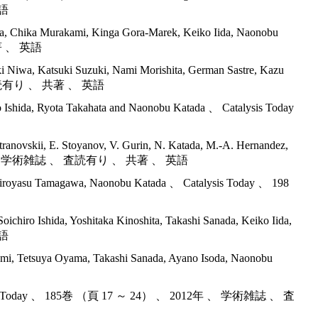
英語
nada, Chika Murakami, Kinga Gora-Marek, Keiko Iida, Naonobu
共著 、 英語
ki Niwa, Katsuki Suzuki, Nami Morishita, German Sastre, Kazu
 、 査読有り 、 共著 、 英語
o Ishida, Ryota Takahata and Naonobu Katada 、 Catalysis Today
ranovskii, E. Stoyanov, V. Gurin, N. Katada, M.-A. Hernandez,
ica 、 2013年 、 学術雑誌 、 査読有り 、 共著 、 英語
 Hiroyasu Tamagawa, Naonobu Katada 、 Catalysis Today 、 198
chiro Ishida, Yoshitaka Kinoshita, Takashi Sanada, Keiko Iida,
英語
mi, Tetsuya Oyama, Takashi Sanada, Ayano Isoda, Naonobu
 Catalysis Today 、 185巻 （頁 17 ～ 24） 、 2012年 、 学術雑誌 、 査